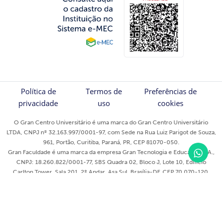
Política de
Termos de
Preferências de
privacidade
uso
cookies
O Gran Centro Universitário é uma marca do Gran Centro Universitário
LTDA, CNPJ nº 32.163.997/0001-97, com Sede na Rua Luiz Parigot de Souza,
961, Portão, Curitiba, Paraná, PR, CEP 81070-050.
Gran Faculdade é uma marca da empresa Gran Tecnologia e Educação S/A.,
CNPJ: 18.260.822/0001-77, SBS Quadra 02, Bloco J, Lote 10, Edifício
Carlton Tower, Sala 201, 2º Andar, Asa Sul, Brasília-DF, CEP 70.070-120.
Gran Cursos Online - 2023 © Todos os direitos reservados ®