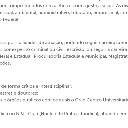
ejam comprometidos com a ética e com a justiça social. As d
ssual, ambiental, administrativo, tributário, empresarial, in
 Federal.
rsas possibilidades de atuação, podendo seguir carreira com
r como perito criminal ou civil, escrivão, ou seguir a carrei
eral e Estadual, Procuradoria Estadual e Municipal, Magistra
pções.
e forma crítica e interdisciplinar;
mestres e doutores;
 e órgãos públicos com os quais o Gran Centro Universitário
ídica no NPJ- Gran (Núcleo de Prática Jurídica), atuando em 