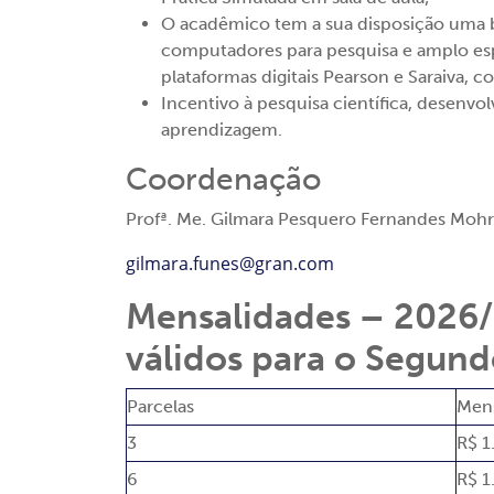
O acadêmico tem a sua disposição uma bi
computadores para pesquisa e amplo espa
plataformas digitais Pearson e Saraiva, c
Incentivo à pesquisa científica, desenv
aprendizagem.
Coordenação
Profª. Me. Gilmara Pesquero Fernandes Moh
gilmara.funes@gran.com
Mensalidades – 2026/2
válidos para o Segun
Parcelas
Mens
3
R$ 1
6
R$ 1