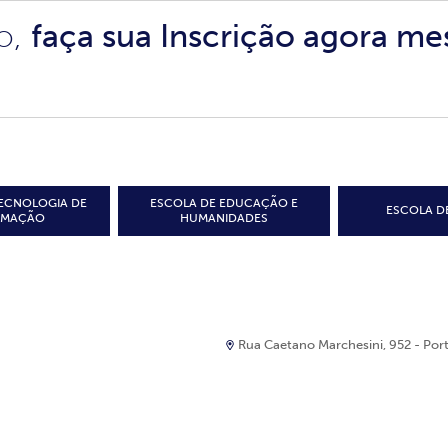
o,
faça sua Inscrição agora m
TECNOLOGIA DE
ESCOLA DE EDUCAÇÃO E
ESCOLA DE
RMAÇÃO
HUMANIDADES
Rua Caetano Marchesini, 952 - Portã