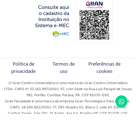
Política de
Termos de
Preferências de
privacidade
uso
cookies
O Gran Centro Universitário é uma marca do Gran Centro Universitário
LTDA, CNPJ nº 32.163.997/0001-97, com Sede na Rua Luiz Parigot de Souza,
961, Portão, Curitiba, Paraná, PR, CEP 81070-050.
Gran Faculdade é uma marca da empresa Gran Tecnologia e Educação S/A.,
CNPJ: 18.260.822/0001-77, SBS Quadra 02, Bloco J, Lote 10, Edifício
Carlton Tower, Sala 201, 2º Andar, Asa Sul, Brasília-DF, CEP 70.070-120.
Gran Cursos Online - 2023 © Todos os direitos reservados ®