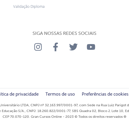
Validação Diploma
SIGA NOSSAS REDES SOCIAIS
ítica de privacidade
Termos de uso
Preferências de cookies
niversitário LTDA, CNPJ nº 32.163.997/0001-97, com Sede na Rua Luiz Parigot de
ducação S/A., CNPJ: 18.260.822/0001-77, SBS Quadra 02, Bloco J, Lote 10, Edifíci
CEP 70.070-120. Gran Cursos Online - 2023 © Todos os direitos reservados ®