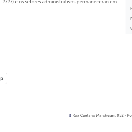
-2727) e os setores administrativos permanecerão em
N
P
V
pp
Rua Caetano Marchesini, 952 - Port