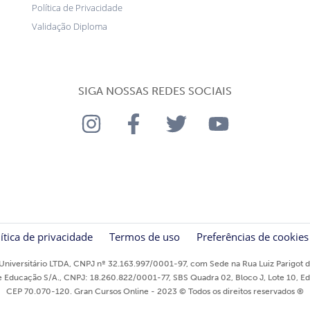
Política de Privacidade
Validação Diploma
SIGA NOSSAS REDES SOCIAIS
ítica de privacidade
Termos de uso
Preferências de cookies
niversitário LTDA, CNPJ nº 32.163.997/0001-97, com Sede na Rua Luiz Parigot de
ducação S/A., CNPJ: 18.260.822/0001-77, SBS Quadra 02, Bloco J, Lote 10, Edifíci
CEP 70.070-120. Gran Cursos Online - 2023 © Todos os direitos reservados ®