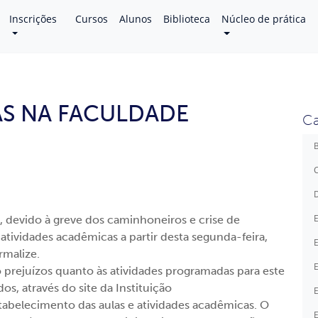
Inscrições
Cursos
Alunos
Biblioteca
Núcleo de prática
AS NA FACULDADE
Ca
B
C
D
E
 devido à greve dos caminhoneiros e crise de
atividades acadêmicas a partir desta segunda-feira,
E
rmalize.
E
prejuízos quanto às atividades programadas para este
, através do site da Instituição
E
abelecimento das aulas e atividades acadêmicas. O
E