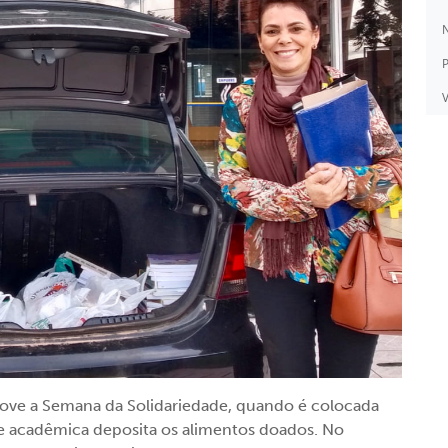
N
P
V
move a Semana da Solidariedade, quando é colocada
e acadêmica deposita os alimentos doados. No