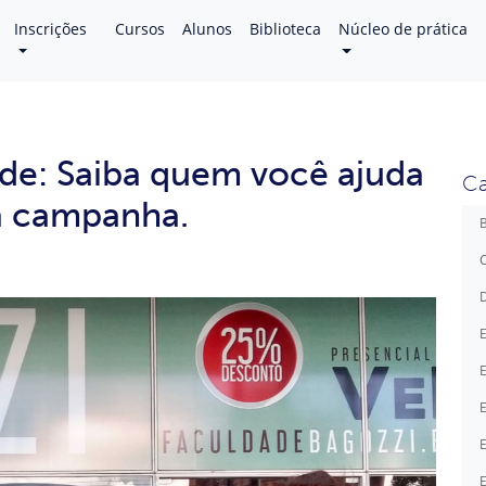
Inscrições
Cursos
Alunos
Biblioteca
Núcleo de prática
de: Saiba quem você ajuda
Ca
a campanha.
B
C
D
E
E
E
E
E