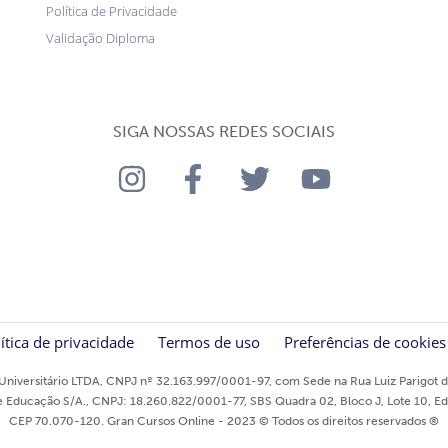
Política de Privacidade
Validação Diploma
SIGA NOSSAS REDES SOCIAIS
ítica de privacidade
Termos de uso
Preferências de cookies
niversitário LTDA, CNPJ nº 32.163.997/0001-97, com Sede na Rua Luiz Parigot de
ducação S/A., CNPJ: 18.260.822/0001-77, SBS Quadra 02, Bloco J, Lote 10, Edifíci
CEP 70.070-120. Gran Cursos Online - 2023 © Todos os direitos reservados ®