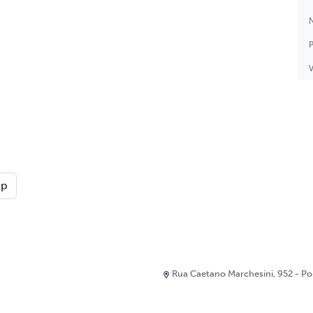
N
P
V
pp
Rua Caetano Marchesini, 952 - Port