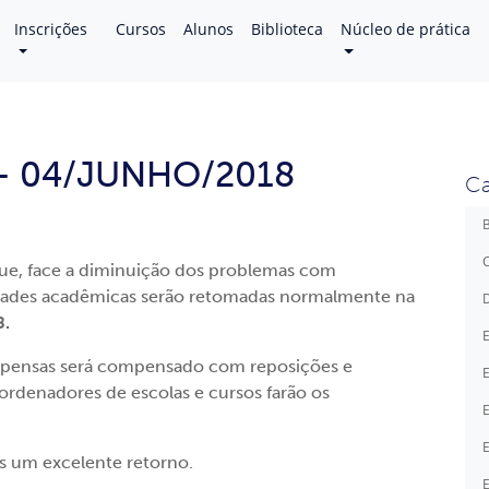
Inscrições
Cursos
Alunos
Biblioteca
Núcleo de prática
 – 04/JUNHO/2018
Ca
B
C
ue, face a diminuição dos problemas com
vidades acadêmicas serão retomadas normalmente na
D
8.
E
spensas será compensado com reposições e
E
rdenadores de escolas e cursos farão os
E
E
 um excelente retorno.
E