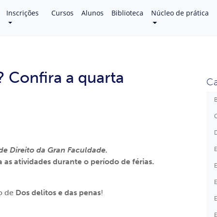
Inscrições
Cursos
Alunos
Biblioteca
Núcleo de prática
s? Confira a quarta
Ca
B
C
D
E
e Direito da Gran Faculdade.
as atividades durante o período de férias.
E
E
ão de
Dos delitos e das penas
!
E
E