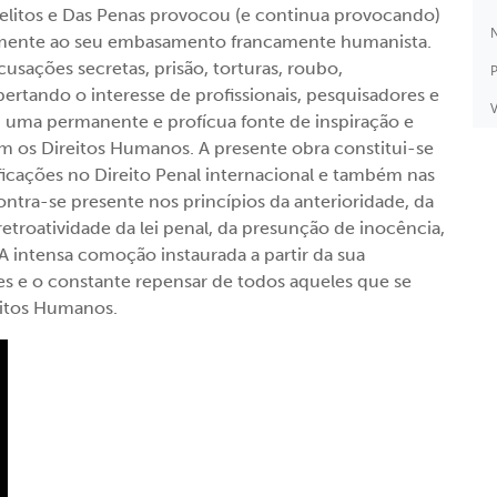
Delitos e Das Penas provocou (e continua provocando)
N
almente ao seu embasamento francamente humanista.
usações secretas, prisão, torturas, roubo,
P
rtando o interesse de profissionais, pesquisadores e
V
a, uma permanente e profícua fonte de inspiração e
m os Direitos Humanos. A presente obra constitui-se
cações no Direito Penal internacional e também nas
contra-se presente nos princípios da anterioridade, da
rretroatividade da lei penal, da presunção de inocência,
A intensa comoção instaurada a partir da sua
es e o constante repensar de todos aqueles que se
eitos Humanos.