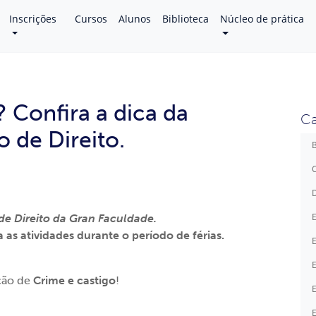
Inscrições
Cursos
Alunos
Biblioteca
Núcleo de prática
s? Confira a dica da
Ca
 de Direito.
B
C
D
E
e Direito da Gran Faculdade.
as atividades durante o período de férias.
E
E
ção de
Crime e castigo
!
E
E