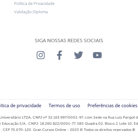
Política de Privacidade
Validação Diploma
SIGA NOSSAS REDES SOCIAIS
ítica de privacidade
Termos de uso
Preferências de cookies
niversitário LTDA, CNPJ nº 32.163.997/0001-97, com Sede na Rua Luiz Parigot de
ducação S/A., CNPJ: 18.260.822/0001-77, SBS Quadra 02, Bloco J, Lote 10, Edifíci
CEP 70.070-120. Gran Cursos Online - 2023 © Todos os direitos reservados ®