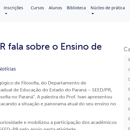
Inscrições
Cursos
Alunos
Biblioteca
Núcleo de prática
R fala sobre o Ensino de
Ca
B
Notícias
C
D
agógico de Filosofia, do Departamento de
E
stadual de Educação do Estado do Paraná – SEED/PR,
losofia no Paraná”. A palestra do Prof. Ivan apresentou
E
estacando a situação e panorama atual do seu ensino no
E
E
curiosidade e mobilizou a participação dos acadêmicos
E
 SEED-PR pelo apoio nesta atividade.