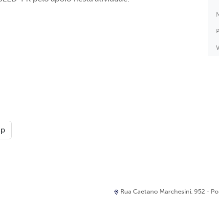
N
P
V
pp
Rua Caetano Marchesini, 952 - Port