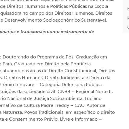
 de Direitos Humanos e Políticas Públicas na Escola
N
quisadora no campo dos Direitos Humanos, Direitos
P
 de Desenvolvimento Socioeconômico Sustentável.
V
ginários e tradicionais como instrumento de
e e Doutorando do Programa de Pós-Graduação em
 Pará. Graduado em Direito pela Pontifícia
 atuando nas áreas de Direito Constitucional, Direitos
 Direitos Humanos, Direito Indigenista e Direito da
Prêmio Innovare – Categoria Defensoria Pública
ituições da sociedade civil: CNBB – Regional Norte II,
tório Nacional de Justiça Socioambiental Luciano
rnativo de Cultura Padre Freddy – CAC. Autor de
 Natureza, Povos Tradicionais, em específico o direito
ta e Consentimento Prévio, Livre e Informado –