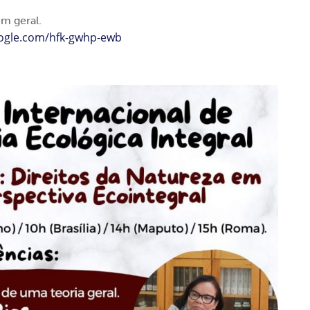
m geral.
oogle.com/hfk-gwhp-ewb