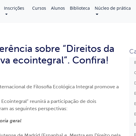
Inscrições
Cursos
Alunos
Biblioteca
Núcleo de prática
erência sobre “Direitos da
Ca
a ecointegral”. Confira!
B
C
D
ternacional de Filosofia Ecológica Integral promove a
E
Ecointegral” reunirá a participação de dois
E
ram as seguintes perspectivas:
E
oria geral
E
E
utense de Madrid (Espanha) e Mestra em Direito pela