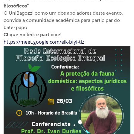
filosóficos”
O UniBagozzi como um dos apoiadores deste evento,
convida a comunidade acadêmica para participar do
bate-papo.
Clique no link e participe!
https://meet.google.com/eik-bfyf-tiz