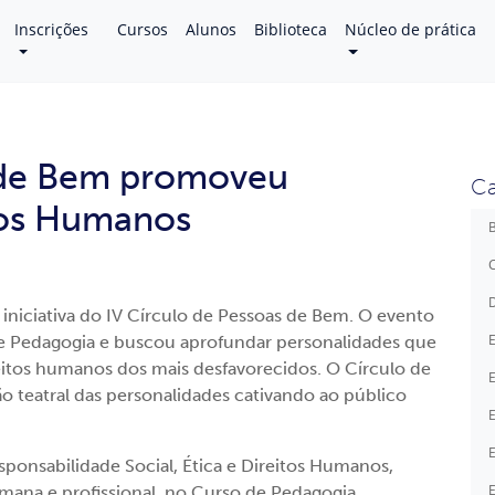
Inscrições
Cursos
Alunos
Biblioteca
Núcleo de prática
s de Bem promoveu
Ca
tos Humanos
B
C
D
iniciativa do IV Círculo de Pessoas de Bem. O evento
E
e Pedagogia e buscou aprofundar personalidades que
reitos humanos dos mais desfavorecidos. O Círculo de
E
o teatral das personalidades cativando ao público
E
E
ponsabilidade Social, Ética e Direitos Humanos,
E
umana e profissional, no Curso de Pedagogia