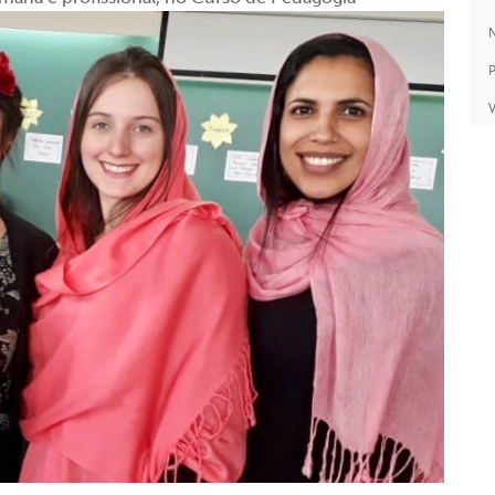
N
P
V