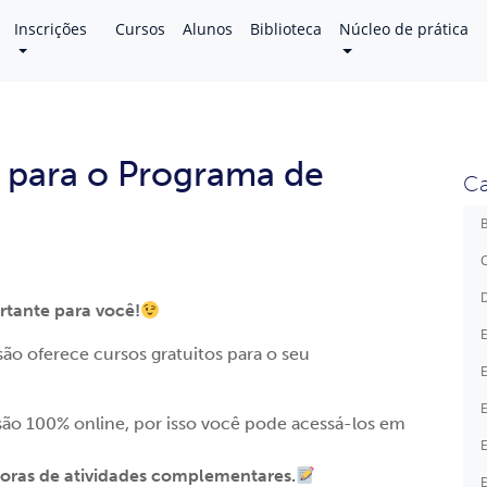
Inscrições
Cursos
Alunos
Biblioteca
Núcleo de prática
s para o Programa de
Ca
B
C
D
tante para você!
E
ão oferece cursos gratuitos para o seu
E
E
 são 100% online, por isso você pode acessá-los em
E
oras de atividades complementares.
E