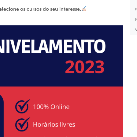
selecione os cursos do seu interesse.
N
P
V