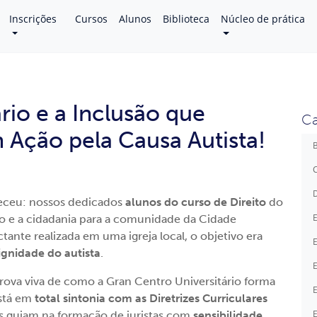
Inscrições
Cursos
Alunos
Biblioteca
Núcleo de prática
rio e a Inclusão que
Ca
 Ação pela Causa Autista!
B
C
D
nteceu: nossos dedicados
alunos do curso de Direito
do
E
o e a cidadania para a comunidade da Cidade
tante realizada em uma igreja local, o objetivo era
E
ignidade do autista
.
E
 prova viva de como a Gran Centro Universitário forma
E
está em
total sintonia com as Diretrizes Curriculares
E
s guiam na formação de juristas com
sensibilidade