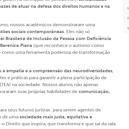
apazes de atuar na defesa dos direitos humanos e na
N
P
tismo, nossos acadêmicos demonstraram uma
V
stões sociais contemporâneas
. Eles não só
Lei Brasileira de Inclusão da Pessoa com Deficiência
 Berenice Piana
(que reconhece o autismo como
ito como uma ferramenta poderosa de transformação
 a empatia e a compreensão das neurodiversidades
,
s e práticas para garantir a plena participação de
(TEA) na sociedade. Nossos alunos não apenas
raram suas próprias habilidades de
comunicação,
ara seus futuros juristas: para serem agentes de
ão de uma
sociedade mais justa, equitativa e
é o Direito que inspira, que transforma e que sai da sala