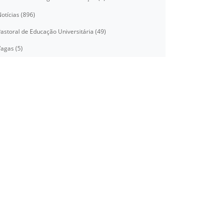
otícias (896)
⠀⠀⠀⠀⠀⠀⠀⠀⠀⠀⠀⠀⠀⠀⠀⠀⠀⠀⠀⠀⠀⠀⠀⠀⠀⠀⠀⠀⠀⠀⠀⠀⠀⠀⠀⠀
astoral de Educação Universitária (49)
agas (5)
⠀⠀⠀⠀⠀⠀⠀⠀⠀⠀⠀⠀⠀⠀⠀⠀⠀⠀⠀⠀⠀⠀⠀⠀⠀⠀⠀⠀⠀⠀⠀⠀⠀⠀⠀⠀