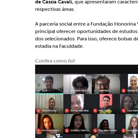
de Cássia Cavali
, que apresentaram caracterí
respectivas áreas.
⠀⠀⠀⠀⠀⠀⠀⠀⠀⠀⠀⠀⠀⠀⠀⠀⠀⠀⠀⠀⠀⠀⠀⠀⠀⠀⠀
A parceria social entre a Fundação Honorina
principal oferecer oportunidades de estudos 
dos selecionados. Para isso, oferece bolsas
estadia na Faculdade.
⠀⠀⠀⠀⠀⠀⠀⠀⠀⠀⠀⠀⠀⠀⠀⠀⠀⠀⠀⠀⠀⠀⠀⠀⠀⠀⠀
Confira como foi!