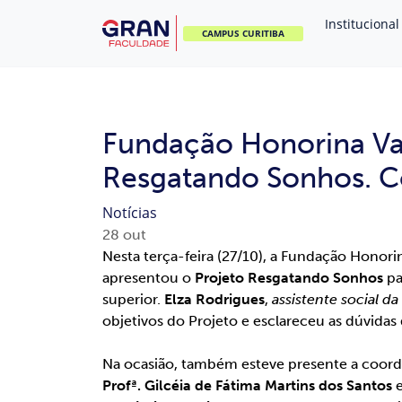
Institucional
CAMPUS CURITIBA
Fundação Honorina Val
Resgatando Sonhos. Co
Notícias
28
out
Nesta terça-feira (27/10), a Fundação Honorin
apresentou o
Projeto Resgatando Sonhos
pa
superior.
Elza Rodrigues
,
assistente social d
objetivos do Projeto e esclareceu as dúvidas
⠀⠀⠀⠀⠀⠀⠀⠀⠀⠀⠀⠀⠀⠀⠀⠀⠀⠀⠀⠀⠀⠀⠀⠀⠀⠀⠀
Na ocasião, também esteve presente a coord
Profª. Gilcéia de Fátima Martins dos Santos
e