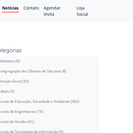
Notícias
Contato
Agendar
Loja
Visita
Social
tegorias
iblioteca (6)
ongregação dos Oblatos de São José (8)
ireção Geral (35)
ditais (5)
scola de Educação, Sociedade e Ambiente (262)
scola de Engenharias (15)
⠀⠀⠀⠀⠀⠀⠀⠀⠀⠀⠀⠀⠀⠀⠀⠀⠀⠀⠀⠀⠀⠀⠀⠀⠀⠀⠀⠀⠀⠀⠀⠀⠀⠀⠀⠀
scola de Gestão (61)
scola de Tecnologia de Informação (5)