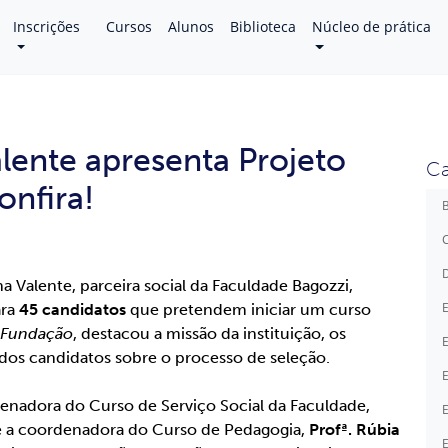
Inscrições
Cursos
Alunos
Biblioteca
Núcleo de prática
ente apresenta Projeto
Ca
nfira!
B
C
D
a Valente, parceira social da Faculdade Bagozzi,
E
ra
45 candidatos
que pretendem iniciar um curso
a Fundação
, destacou a missão da instituição, os
E
 dos candidatos sobre o processo de seleção.
E
⠀⠀⠀⠀⠀⠀⠀⠀⠀⠀⠀⠀⠀⠀⠀⠀⠀⠀⠀⠀⠀⠀⠀⠀⠀⠀⠀⠀⠀⠀⠀⠀⠀⠀⠀⠀⠀⠀
enadora do Curso de Serviço Social da Faculdade,
E
 a coordenadora do Curso de Pedagogia,
Profª. Rúbia
E