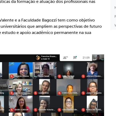
sticas da formação e atuação dos profissionais nas
N
⠀⠀⠀⠀⠀⠀⠀⠀⠀⠀⠀⠀⠀⠀⠀⠀⠀⠀⠀⠀⠀⠀⠀⠀⠀⠀⠀⠀⠀⠀⠀⠀⠀⠀⠀⠀⠀⠀
P
 Valente e a Faculdade Bagozzi tem como objetivo
V
universitários que ampliem as perspectivas de futuro
 de estudo e apoio acadêmico permanente na sua
⠀⠀⠀⠀⠀⠀⠀⠀⠀⠀⠀⠀⠀⠀⠀⠀⠀⠀⠀⠀⠀⠀⠀⠀⠀⠀⠀⠀⠀⠀⠀⠀⠀⠀⠀⠀⠀⠀