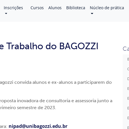
Inscrições
Cursos
Alunos
Biblioteca
Núcleo de prática
de Trabalho do BAGOZZI
Ca
B
C
D
Bagozzi convida alunos e ex-alunos a participarem do
E
E
oposta inovadora de consultoria e assessoria junto a
primeiro semestre de 2023.
E
E
nipad@unibagozzi.edu.br
ara:
E