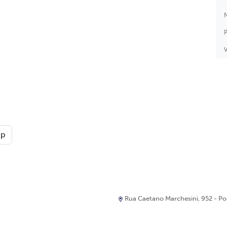
N
P
V
pp
Rua Caetano Marchesini, 952 - Port