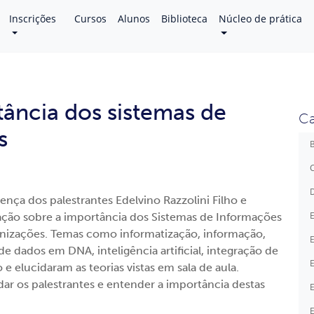
Inscrições
Cursos
Alunos
Biblioteca
Núcleo de prática
tância dos sistemas de
Ca
s
B
C
D
nça dos palestrantes Edelvino Razzolini Filho e
E
ação sobre a importância dos Sistemas de Informações
anizações. Temas como informatização, informação,
E
 dados em DNA, inteligência artificial, integração de
E
 elucidaram as teorias vistas em sala de aula.
ar os palestrantes e entender a importância destas
E
E