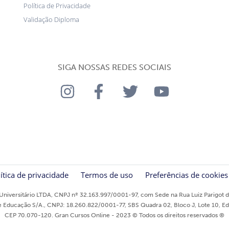
Política de Privacidade
Validação Diploma
SIGA NOSSAS REDES SOCIAIS
ítica de privacidade
Termos de uso
Preferências de cookies
niversitário LTDA, CNPJ nº 32.163.997/0001-97, com Sede na Rua Luiz Parigot de
ducação S/A., CNPJ: 18.260.822/0001-77, SBS Quadra 02, Bloco J, Lote 10, Edifíci
CEP 70.070-120. Gran Cursos Online - 2023 © Todos os direitos reservados ®