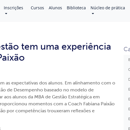
Inscrições
Cursos
Alunos
Biblioteca
Núcleo de prática
estão tem uma experiência
Ca
Paixão
B
C
D
sam as expectativas dos alunos. Em alinhamento com o
E
estão de Desempenho baseado no modelo de
r aos alunos da MBA de Gestão Estratégica em
E
proporcionou momentos com a Coach Fabiana Paixão
E
tão por competências trouxeram reflexões e
E
E
i