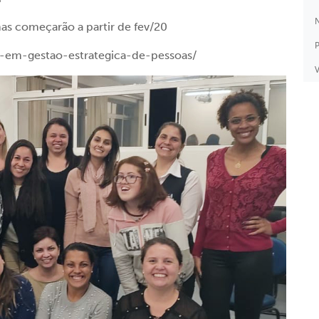
N
s começarão a partir de fev/20
P
a-em-gestao-estrategica-de-pessoas/
V