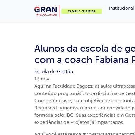
Institucional
CAMPUS CURITIBA
Alunos da escola de g
com a coach Fabiana 
Escola de Gestão
13
nov
Aqui na Faculdade Bagozzi as aulas ultrapas
conteúdo programático da disciplina de G
Competências e, com objetivo de oportuniza
Recursos Humanos, o professor convidado 
formada pelo IBC. Suas experiências em Ges
experiências de Projetos já implantados.
Aqui você está numa #novafaculdadebagozz