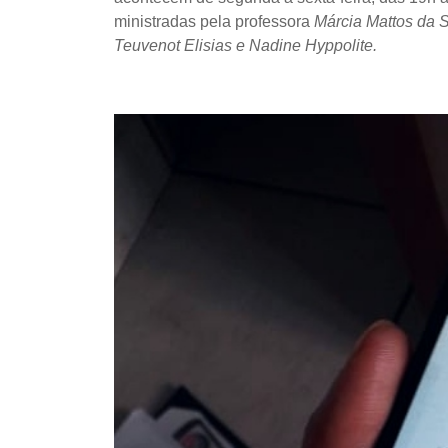
ministradas pela professora
Márcia Mattos da S
Teuvenot Elisias e Nadine Hyppolite.