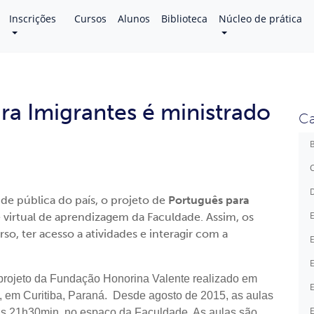
Inscrições
Cursos
Alunos
Biblioteca
Núcleo de prática
ra Imigrantes é ministrado
Ca
B
C
D
de pública do país, o projeto de
Português para
E
 virtual de aprendizagem da Faculdade. Assim, os
so, ter acesso a atividades e interagir com a
E
E
rojeto da Fundação Honorina Valente realizado em
E
 em Curitiba, Paraná. Desde agosto de 2015, as aulas
E
às 21h30min, no espaço da Faculdade. As aulas são