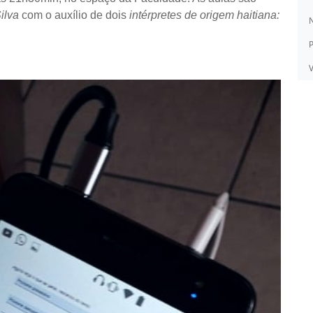
ilva
com o auxílio de dois
intérpretes de origem haitiana:
N
P
V