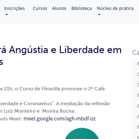
Inscrições
Cursos
Alunos
Biblioteca
Núcleo de prática
irá Angústia e Liberdade em
Ca
s
B
C
D
às 21h, o Curso de Filosofia promove o 2º Café
E
iberdade e Coronavírus”. A mediação da reflexão
E
van Luiz Monteiro e Munira Rocha.
E
meet.google.com/agh-mbdf-izc
outs Meet:
E
E