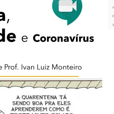
N
P
V