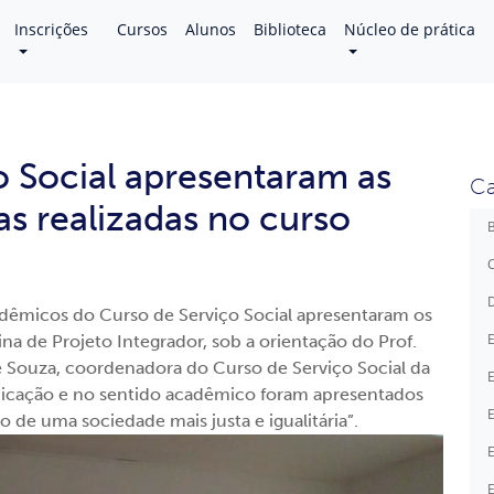
Inscrições
Cursos
Alunos
Biblioteca
Núcleo de prática
 Social apresentaram as
Ca
as realizadas no curso
B
C
D
adêmicos do Curso de Serviço Social apresentaram os
E
lina de Projeto Integrador, sob a orientação do Prof.
 de Souza, coordenadora do Curso de Serviço Social da
E
dicação e no sentido acadêmico foram apresentados
E
 de uma sociedade mais justa e igualitária”.
E
E