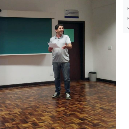
N
P
V