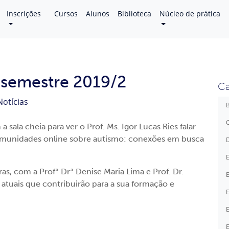
Inscrições
Cursos
Alunos
Biblioteca
Núcleo de prática
semestre 2019/2
Ca
Notícias
B
C
ala cheia para ver o Prof. Ms. Igor Lucas Ries falar
omunidades online sobre autismo: conexões em busca
D
E
as, com a Profª Drª Denise Maria Lima e Prof. Dr.
E
atuais que contribuirão para a sua formação e
E
E
E