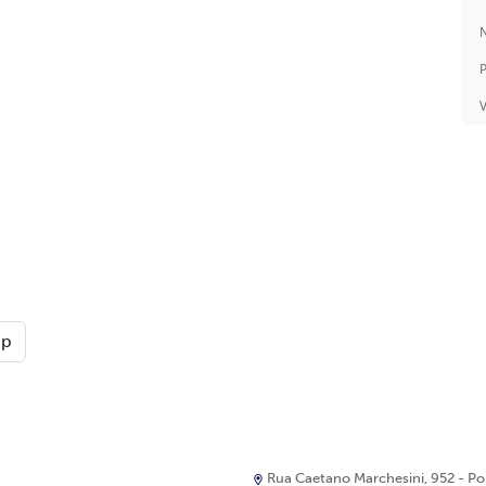
N
P
V
pp
Rua Caetano Marchesini, 952 - Port