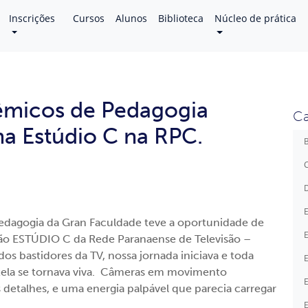
Inscrições
Cursos
Alunos
Biblioteca
Núcleo de prática
êmicos de Pedagogia
Ca
a Estúdio C na RPC.
B
C
D
E
Pedagogia da Gran Faculdade teve a oportunidade de
E
são ESTÚDIO C da Rede Paranaense de Televisão –
s bastidores da TV, nossa jornada iniciava e toda
E
ela se tornava viva. Câmeras em movimento
E
 detalhes, e uma energia palpável que parecia carregar
E