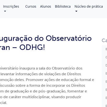
Inscrições
Cursos
Alunos
Biblioteca
Núcleo de prática
auguração do Observatório
Ca
Gran – ODHG!
B
C
D
versitário inaugura a sala do Observatório dos
E
evantar informações de violações de Direitos
romoção deles. Promover ações de educação formal e
E
scussão sobre a forma de incorporar os Direitos
E
em de graduação e de pós-graduação, fomentar e
 de caráter multidisciplinar, visando produzir
E
ial.
E