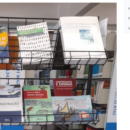
N
P
V