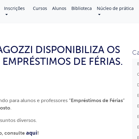
Inscrições
Cursos
Alunos
Biblioteca
Núcleo de prática
AGOZZI DISPONIBILIZA OS
Ca
 EMPRÉSTIMOS DE FÉRIAS.
B
C
D
E
ndo para alunos e professores “
Empréstimos de Férias
”
E
gosto
.
E
suntos diversos.
E
aqui
vo, consulte
!
E