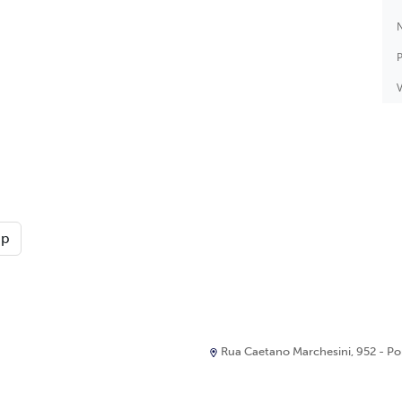
N
P
V
pp
Rua Caetano Marchesini, 952 - Port