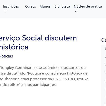
Inscrições
Cursos
Alunos
Biblioteca
Núcleo de prática
Serviço Social discutem
Ca
histórica
B
Notícias
C
D
 Dongley Germinari, os acadêmicos dos cursos de
E
stre discutindo “Política e consciência histórica de
esquisador e atual professor da UNICENTRO, trouxe
E
ando reflexões nos participantes.
E
E
E