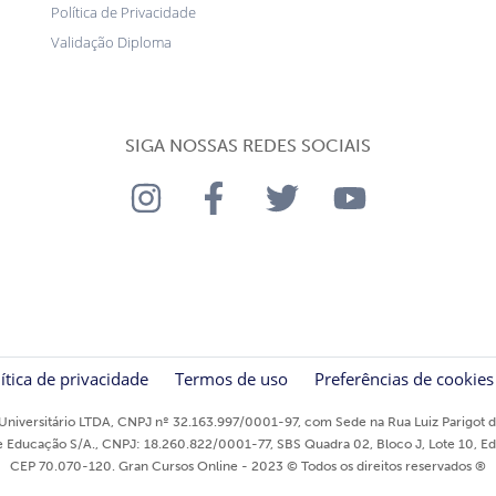
Política de Privacidade
Validação Diploma
SIGA NOSSAS REDES SOCIAIS
ítica de privacidade
Termos de uso
Preferências de cookies
niversitário LTDA, CNPJ nº 32.163.997/0001-97, com Sede na Rua Luiz Parigot de
ducação S/A., CNPJ: 18.260.822/0001-77, SBS Quadra 02, Bloco J, Lote 10, Edifíci
CEP 70.070-120. Gran Cursos Online - 2023 © Todos os direitos reservados ®