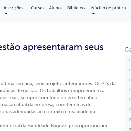
Inscrições
Cursos
Alunos
Biblioteca
Núcleo de prática
estão apresentaram seus
Ca
B
C
D
última semana, seus projetos integradores. Os PI’s da
E
práticas de gestão. Os trabalhos compreendem a
ões reais, sempre com foco no eixo temático
E
situação atual da empresa, com técnicas de
E
orias adequadas ao contexto e realidade da
E
diferencial da Faculdade Bagozzi pois oportunizam
E