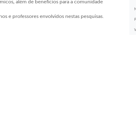
dêmicos, além de benefícios para a comunidade
N
nos e professores envolvidos nestas pesquisas.
P
V