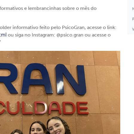
nformativos e lembrancinhas sobre o mês do
N
P
lder informativo feito pelo PsicoGran, acesse o link:
V
html
ou siga no Instagram: @psico.gran ou acesse o
/