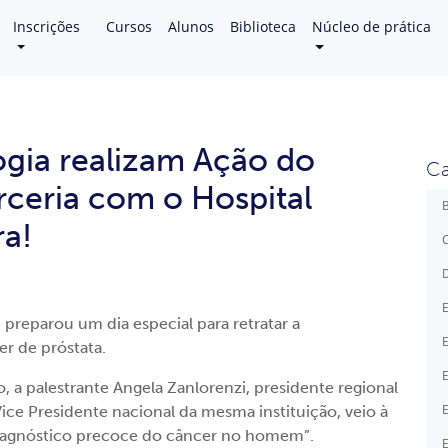
Inscrições
Cursos
Alunos
Biblioteca
Núcleo de prática
gia realizam Ação do
Ca
ceria com o Hospital
B
ra!
C
D
E
reparou um dia especial para retratar a
E
r de próstata.
E
a palestrante Angela Zanlorenzi, presidente regional
E
e Presidente nacional da mesma instituição, veio à
e diagnóstico precoce do câncer no homem”.
E