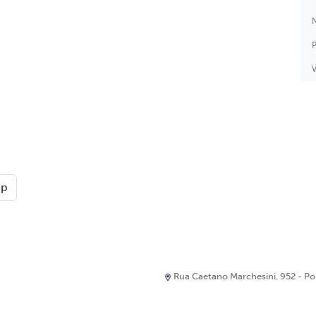
N
P
V
pp
Rua Caetano Marchesini, 952 - Port