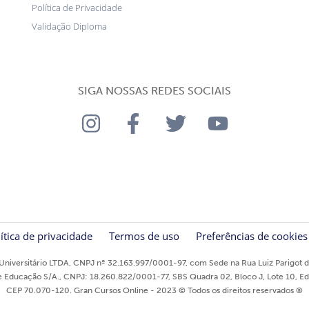
Política de Privacidade
Validação Diploma
SIGA NOSSAS REDES SOCIAIS
ítica de privacidade
Termos de uso
Preferências de cookies
niversitário LTDA, CNPJ nº 32.163.997/0001-97, com Sede na Rua Luiz Parigot de
ducação S/A., CNPJ: 18.260.822/0001-77, SBS Quadra 02, Bloco J, Lote 10, Edifíci
CEP 70.070-120. Gran Cursos Online - 2023 © Todos os direitos reservados ®