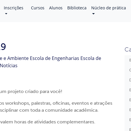
Inscrições
Cursos
Alunos
Biblioteca
Núcleo de prática
19
Ca
de e Ambiente
Escola de Engenharias
Escola de
B
Notícias
C
D
E
um projeto criado para você!
E
s workshops, palestras, oficinas, eventos e atrações
disciplinar com toda a comunidade acadêmica.
E
E
 e valem horas de atividades complementares.
E