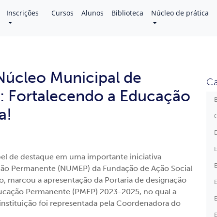
Inscrições
Cursos
Alunos
Biblioteca
Núcleo de prática
Núcleo Municipal de
Ca
 Fortalecendo a Educação
B
a!
C
D
E
el de destaque em uma importante iniciativa
E
ção Permanente (NUMEP) da Fundação de Ação Social
bro, marcou a apresentação da Portaria de designação
E
ucação Permanente (PMEP) 2023-2025, no qual a
E
instituição foi representada pela Coordenadora do
E