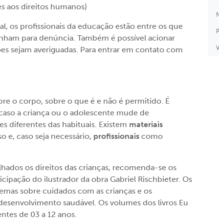
s aos direitos humanos)
N
al, os profissionais da educação estão entre os que
P
minham para denúncia. Também é possível acionar
V
es sejam averiguadas. Para entrar em contato com
re o corpo, sobre o que é e não é permitido. É
caso a criança ou o adolescente mude de
 diferentes das habituais. Existem
materiais
o e, caso seja necessário,
profissionais
como
hados os direitos das crianças, recomenda-se os
ticipação do ilustrador da obra Gabriel Rischbieter. Os
temas sobre cuidados com as crianças e os
esenvolvimento saudável. Os volumes dos livros Eu
ntes de 03 a 12 anos.