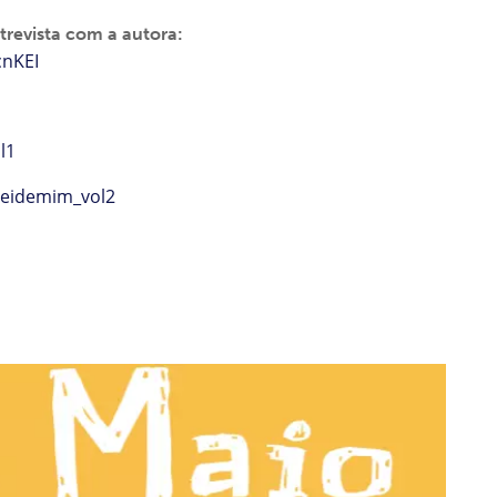
revista com a autora:
cnKEI
l1
useidemim_vol2