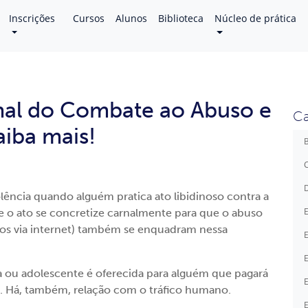
Inscrições
Cursos
Alunos
Biblioteca
Núcleo de prática
nal do Combate ao Abuso e
Ca
aiba mais!
B
C
D
ência quando alguém pratica ato libidinoso contra a
E
e o ato se concretize carnalmente para que o abuso
dos via internet) também se enquadram nessa
E
E
 ou adolescente é oferecida para alguém que pagará
E
fim. Há, também, relação com o tráfico humano.
E