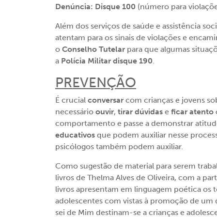
Denúncia: Disque 100
(número para violaçõe
Além dos serviços de saúde e assistência soci
atentam para os sinais de violações e enca
o
Conselho Tutelar
para que algumas situaçõ
a
Polícia Militar disque 190
.
PREVENÇÃO
É crucial
conversar
com crianças e jovens sob
necessário
ouvir
,
tirar dúvidas
e
ficar atento
comportamento e passe a demonstrar atitudes
educativos
que podem auxiliar nesse process
psicólogos também podem auxiliar.
Como sugestão de material para serem trabal
livros de Thelma Alves de Oliveira, com a par
livros apresentam em linguagem poética os 
adolescentes com vistas à promoção de um d
sei de Mim destinam-se a crianças e adolesce